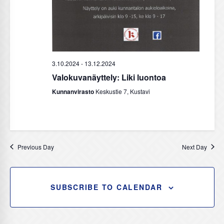
i
e
w
s
N
3.10.2024
-
13.12.2024
a
Valokuvanäyttely: Liki luontoa
v
Kunnanvirasto
Keskustie 7, Kustavi
i
g
a
t
Previous Day
Next Day
i
o
SUBSCRIBE TO CALENDAR
n