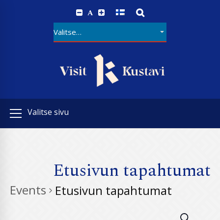
A
Valitse sivu
Etusivun tapahtumat
Events
Etusivun tapahtumat
E
E
SEARCH