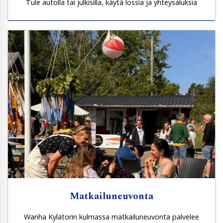
Tule autolla tai julkisilla, käytä lossia ja yhteysaluksia
Matkailuneuvonta
Wanha Kylätorin kulmassa matkailuneuvonta palvelee