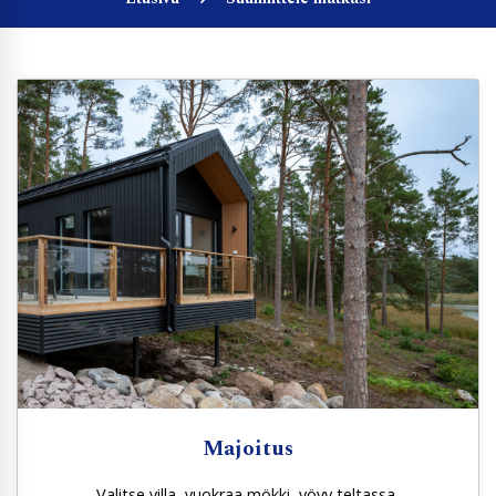
Majoitus
Valitse villa, vuokraa mökki, yövy teltassa,