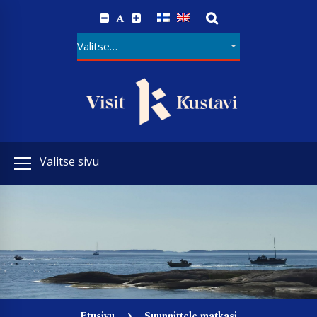
A
Valitse sivu
Etusivu
Suunnittele matkasi