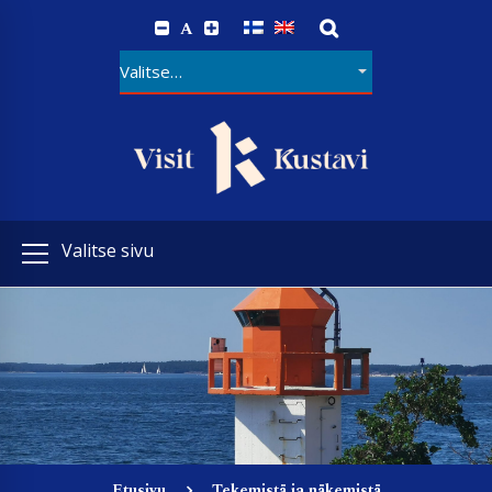
A
Valitse sivu
Etusivu
Tekemistä ja näkemistä