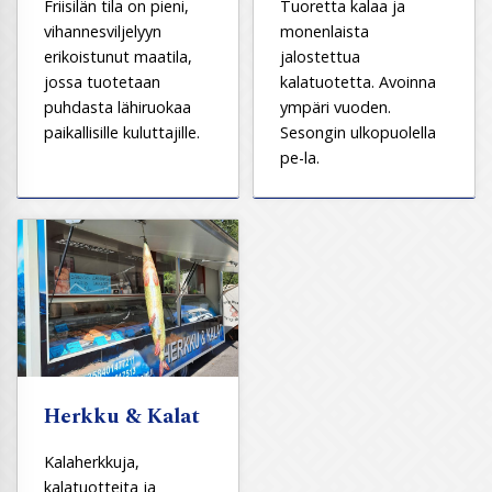
Friisilän tila on pieni,
Tuoretta kalaa ja
vihannesviljelyyn
monenlaista
erikoistunut maatila,
jalostettua
jossa tuotetaan
kalatuotetta. Avoinna
puhdasta lähiruokaa
ympäri vuoden.
paikallisille kuluttajille.
Sesongin ulkopuolella
pe-la.
Herkku & Kalat
Kalaherkkuja,
kalatuotteita ja