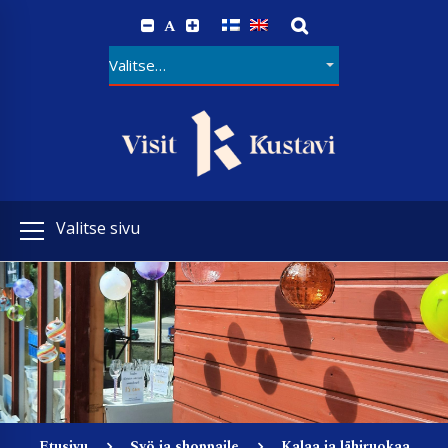
A
Valitse sivu
Etusivu
Syö ja shoppaile
Kalaa ja lähiruokaa