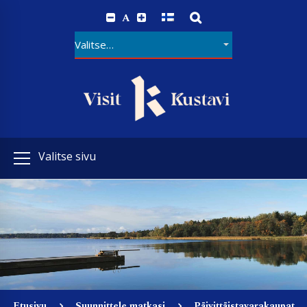
A
Valitse sivu
Etusivu
Suunnittele matkasi
Päivittäistavarakaupat