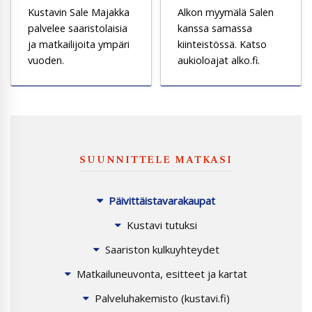
Kustavin Sale Majakka
Alkon myymälä Salen
palvelee saaristolaisia
kanssa samassa
ja matkailijoita ympäri
kiinteistössä. Katso
vuoden.
aukioloajat alko.fi.
SUUNNITTELE MATKASI
Päivittäistavarakaupat
Kustavi tutuksi
Saariston kulkuyhteydet
Matkailuneuvonta, esitteet ja kartat
Palveluhakemisto (kustavi.fi)