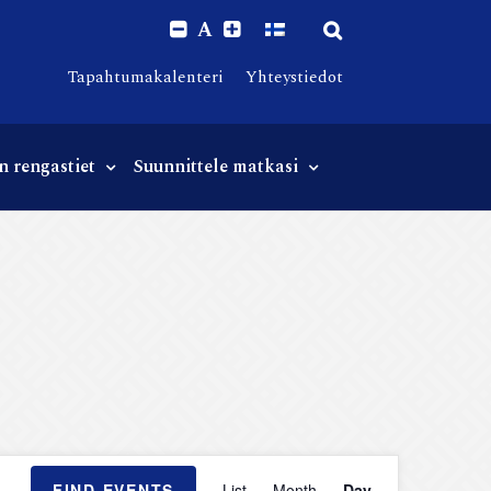
A
Tapahtumakalenteri
Yhteystiedot
n rengastiet
Suunnittele matkasi
Event
FIND EVENTS
List
Month
Day