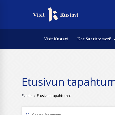
Visit Kustavi
Koe Saaristomeri!
Etusivun tapahtu
Events
Etusivun tapahtumat
Events
Enter