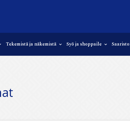
Tekemistä ja näkemistä
Syö ja shoppaile
Saaristo
mat