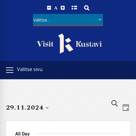
A
Valitse sivu
E
E
SEARCH
29.11.2024
v
v
DAY
e
e
Select
n
date.
n
t
All Day