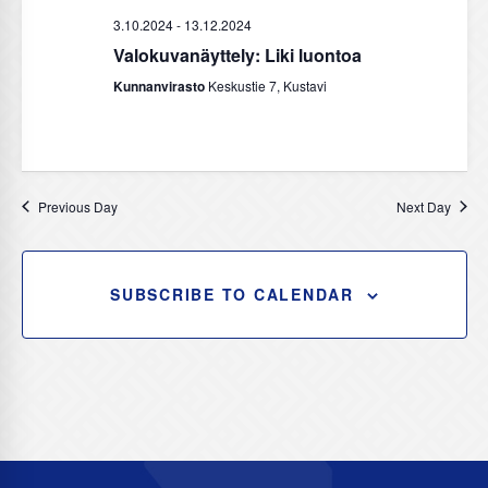
N
3.10.2024
-
13.12.2024
a
Valokuvanäyttely: Liki luontoa
v
Kunnanvirasto
Keskustie 7, Kustavi
i
g
a
t
Previous Day
Next Day
i
o
SUBSCRIBE TO CALENDAR
n