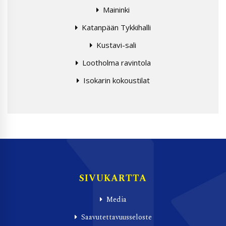
Maininki
Katanpään Tykkihalli
Kustavi-sali
Lootholma ravintola
Isokarin kokoustilat
SIVUKARTTA
Media
Saavutettavuusseloste