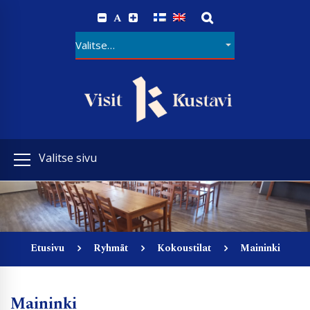
A
Valitse sivu
Etusivu
Ryhmät
Kokoustilat
Maininki
Maininki