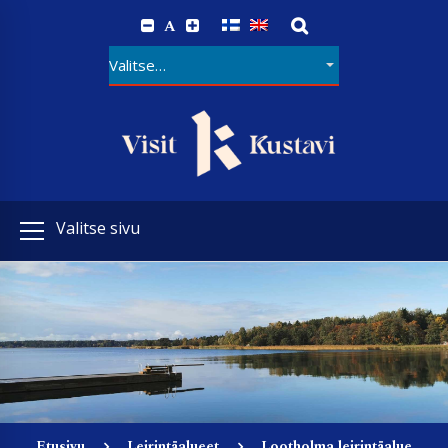
A
Valitse sivu
Etusivu
Leirintäalueet
Lootholma leirintäalue