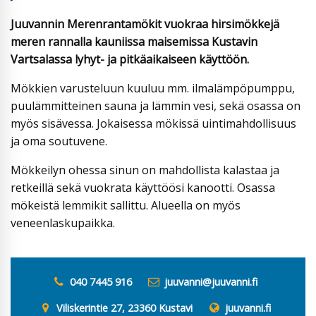
Juuvannin Merenrantamökit vuokraa hirsimökkejä
meren rannalla kauniissa maisemissa Kustavin
Vartsalassa lyhyt- ja pitkäaikaiseen käyttöön.
Mökkien varusteluun kuuluu mm. ilmalämpöpumppu,
puulämmitteinen sauna ja lämmin vesi, sekä osassa on
myös sisävessa. Jokaisessa mökissä uintimahdollisuus
ja oma soutuvene.
Mökkeilyn ohessa sinun on mahdollista kalastaa ja
retkeillä sekä vuokrata käyttöösi kanootti. Osassa
mökeistä lemmikit sallittu. Alueella on myös
veneenlaskupaikka.
040 7445 916
juuvanni@juuvanni.fi
Viliskerintie 27, 23360 Kustavi
juuvanni.fi