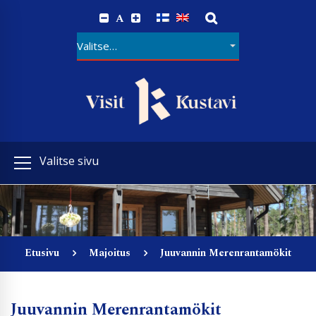
A
Valitse sivu
Etusivu
Majoitus
Juuvannin Merenrantamökit
Juuvannin Merenrantamökit