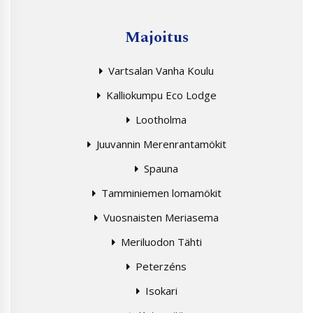
Majoitus
Vartsalan Vanha Koulu
Kalliokumpu Eco Lodge
Lootholma
Juuvannin Merenrantamökit
Spauna
Tamminiemen lomamökit
Vuosnaisten Meriasema
Meriluodon Tähti
Peterzéns
Isokari