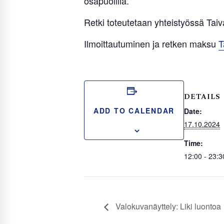
osapuolilla.
Retki toteutetaan yhteistyössä Tai
Ilmoittautuminen ja retken maksu
T
DETAILS
ADD TO CALENDAR
Date:
17.10.2024
Time:
12:00 - 23:3
Valokuvanäyttely: Liki luontoa