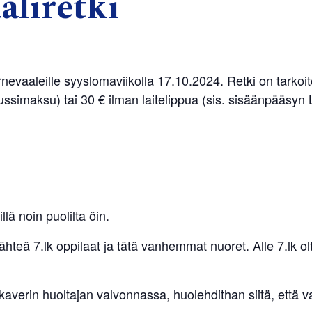
aliretki
vaaleille syyslomaviikolla 17.10.2024. Retki on tarkoite
ussimaksu) tai 30 € ilman laitelippua (sis. sisäänpääsyn Li
llä noin puolilta öin.
 lähteä 7.lk oppilaat ja tätä vanhemmat nuoret. Alle 7.lk o
verin huoltajan valvonnassa, huolehdithan siitä, että va