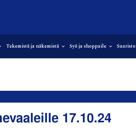
Tekemistä ja näkemistä
Syö ja shoppaile
Saaristo
evaaleille 17.10.24