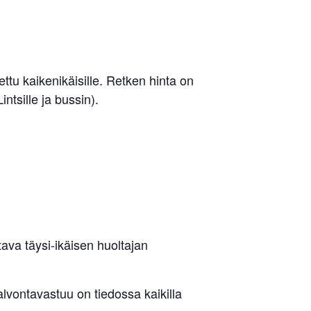
ttu kaikenikäisille. Retken hinta on
ntsille ja bussin).
ltava täysi-ikäisen huoltajan
lvontavastuu on tiedossa kaikilla