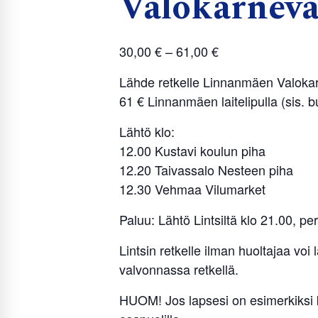
Valokarneva
30,00
€
–
61,00
€
Lähde retkelle Linnanmäen Valokarne
61 € Linnanmäen laitelipulla (sis. b
Lähtö klo:
12.00 Kustavi koulun piha
12.20 Taivassalo Nesteen piha
12.30 Vehmaa Vilumarket
Paluu: Lähtö Lintsiltä klo 21.00, peri
Lintsin retkelle ilman huoltajaa voi
valvonnassa retkellä.
HUOM! Jos lapsesi on esimerkiksi ka