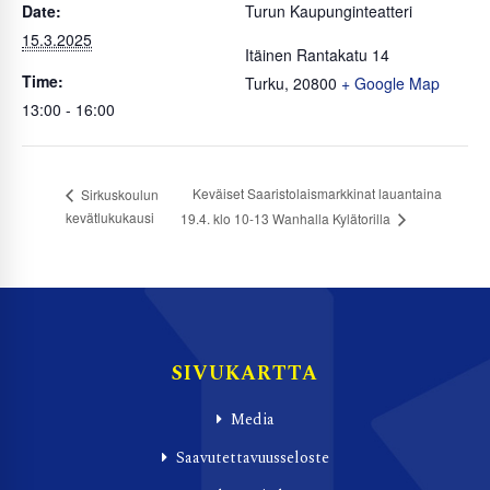
Date:
Turun Kaupunginteatteri
15.3.2025
Itäinen Rantakatu 14
Time:
Turku
,
20800
+ Google Map
13:00 - 16:00
Keväiset Saaristolaismarkkinat lauantaina
Sirkuskoulun
kevätlukukausi
19.4. klo 10-13 Wanhalla Kylätorilla
SIVUKARTTA
Media
Saavutettavuusseloste