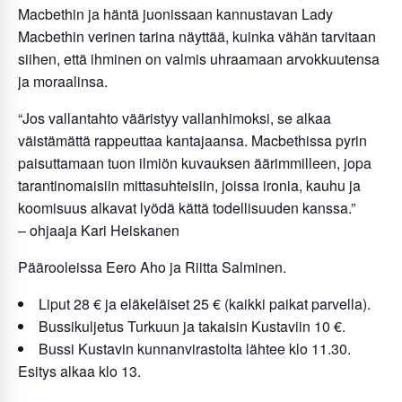
Macbethin ja häntä juonissaan kannustavan Lady
Macbethin verinen tarina näyttää, kuinka vähän tarvitaan
siihen, että ihminen on valmis uhraamaan arvokkuutensa
ja moraalinsa.
“Jos vallantahto vääristyy vallanhimoksi, se alkaa
väistämättä rappeuttaa kantajaansa. Macbethissa pyrin
paisuttamaan tuon ilmiön kuvauksen äärimmilleen, jopa
tarantinomaisiin mittasuhteisiin, joissa ironia, kauhu ja
koomisuus alkavat lyödä kättä todellisuuden kanssa.”
– ohjaaja Kari Heiskanen
Päärooleissa Eero Aho ja Riitta Salminen.
Liput 28 € ja eläkeläiset 25 € (kaikki paikat parvella).
Bussikuljetus Turkuun ja takaisin Kustaviin 10 €.
Bussi Kustavin kunnanvirastolta lähtee klo 11.30.
Esitys alkaa klo 13.