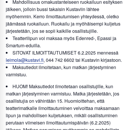
Mahdollisuus omakustanteiseen ruokailuun esityksen
jälkeen, jolloin bussi takaisin Kustaviin lähtee
myöhemmin. Kerro ilmoittautumisen yhteydessä, oletko
jäämässä ruokailuun. Ruokailu ja myöhäisempi kuljetus
järjestetään, jos se sopii kaikille osallistujille.
Teatterilipun voi maksaa myös Edenred-, Epassi ja
Smartum-eduilla.
SITOVAT ILMOITTAUTUMISET 6.2.2025 mennessä
leimola@kustavi.fi
, 044 742 6602 tai Kustavin kirjastoon.
Maksutiedot ilmoitetaan, kun matkan järjestyminen
varmistuu.
HUOM! Maksutiedot ilmoitetaan osallistujille, kun
matkan järjestyminen varmistuu. Matka järjestetään, jos
osallistujia on vähintään 15. Huomioittehan, että
teatterimatkalle ilmoittautuminen velvoittaa maksamaan
lipun ja mahdollisen kuljetuksen, mikäli osallistuminen
perutaan viimeisen ilmoittautumispäivän (6.2.2025)
jälkeen. Matkan peruminen myöhemmin on mahdollista