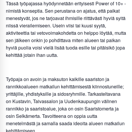
Tässä työpajassa hyödynnetään erityisesti Power of 10+ -
nimistä konseptia. Sen perustana on ajatus, että paikat
menestyvät, jos ne tarjoavat ihmisille riittävästi hyviä syitä
niissä vierailemiseen. Usein viisi tai kuusi syytä,
aktiviteettia tai vetovoimakohdetta on helppo löytää, mutta
sen jälkeen onkin jo pohdittava miten alueen tai paikan
hyviä puolia voisi vielä lisää tuoda esille tai pitäisikö jopa
kehittää jotain ihan uutta.
Työpaja on avoin ja maksuton kaikille saariston ja
rannikkoalueen matkailun kehittämisestä kiinnostuneille;
yrittäjille, yhdistyksille ja sidosryhmille. Tarkasteltavana
on Kustavin, Taivassalon ja Uudenkaupungin välinen
rannikko ja saaristoalue, joka on osin Saaristomerta ja
osin Selkämerta. Tavoitteena on oppia uutta
menetelmästä ja samalla saada ideoita alueen matkailun
kehittämiseen.