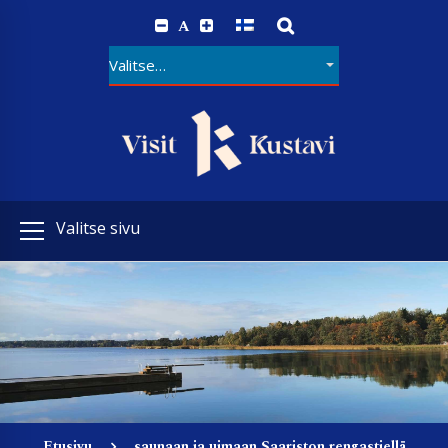
A
Valitse sivu
Etusivu
saunaan ja uimaan Saariston rengastiellä